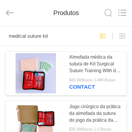
Shuangan
Medical
Instrument
Trading
Produtos
Co.,
Ltd..
All
Rights
CASA
Reserved.
medical suture kit
PRODUTOS
Almofada médica da
sutura de Kit Surgical
SOBRE
Suture Training With da
NÓS
prática da sutura
$30.00/Boxes 1-499 Boxes
CONTACT
EXCURSÃO
DA
Jogo cirúrgico da prática
da almofada da sutura
FÁBRICA
do jogo da prática da
sutura do treinamento da
$30.00/Boxes 1-4 Boxes