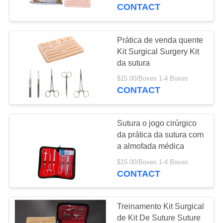
CONTROLE
cirurgia
CONTACT
DA
QUALIDADE
Prática de venda quente
Kit Surgical Surgery Kit
da sutura
CONTACTE-
$15.00/Boxes 1-4 Boxes
NOS
CONTACT
PEÇA
Sutura o jogo cirúrgico
UMAS
da prática da sutura com
CITAÇÕES
a almofada médica
$15.00/Boxes 1-4 Boxes
CONTACT
MAPA
DO
Treinamento Kit Surgical
SITE
de Kit De Suture Suture