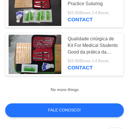
Practice Suturing
PRIVACY
$15.00/Boxes 1-4 Boxes
CONTACT
POLICY
Qualidade cirúrgica de
Kit For Medical Students
Good da prática da
sutura
$15.00/Boxes 1-4 Boxes
CONTACT
No more things
FALE CONOSCO!