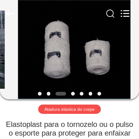
adesiva
fornecedor.
Copyright
©
2022
adhesiveelasticbandage.com.
All
Rights
CASA
Reserved.
PRODUTOS
SOBRE
NÓS
EXCURSÃO
DA
Atadura elástica do crepe
FÁBRICA
Elastoplast para o tornozelo ou o pulso
o esporte para proteger para enfaixar