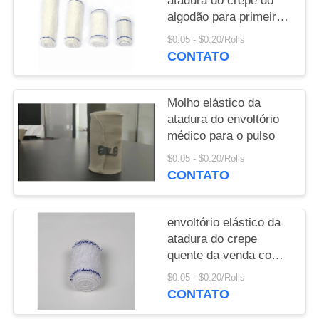
atadura do crepe do
algodão para primeiros
socorros para a venda
$0.05 - $0.20/Rolls
CONTATO
Molho elástico da
atadura do envoltório
médico para o pulso
$0.05 - $0.20/Rolls
CONTATO
envoltório elástico da
atadura do crepe
quente da venda com
bege do fechamento do
$0.05 - $0.20/Rolls
gancho
CONTATO