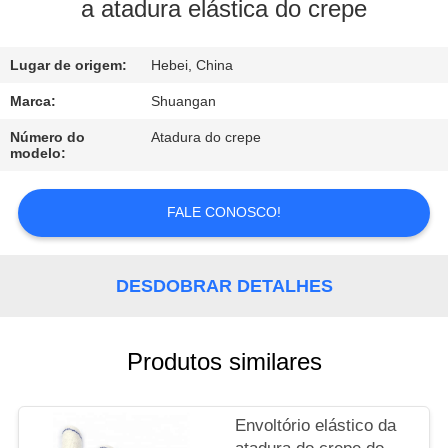
CONTROLE
a atadura elástica do crepe
DA
Lugar de origem:
Hebei, China
QUALIDADE
Marca:
Shuangan
CONTACTE-
Número do
Atadura do crepe
modelo:
NOS
FALE CONOSCO!
PEÇA
UMAS
DESDOBRAR DETALHES
CITAÇÕES
Produtos similares
Envoltório elástico da