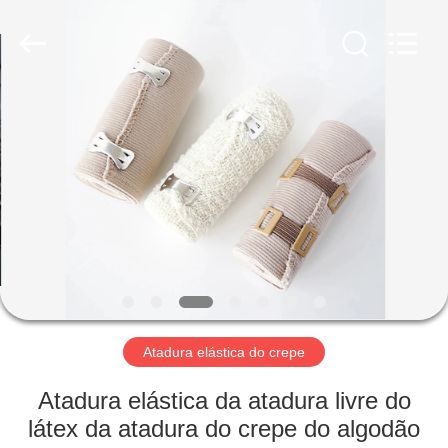
adesiva
fornecedor.
Copyright
©
2022
-
2023
adhesiveelasticbandage.com.
CASA
All
Rights
Reserved.
PRODUTOS
SOBRE
NÓS
EXCURSÃO
DA
Atadura elástica do crepe
FÁBRICA
Atadura elástica da atadura livre do
látex da atadura do crepe do algodão