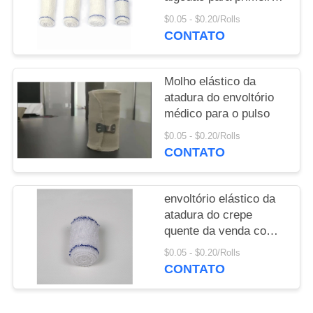
socorros para a venda
$0.05 - $0.20/Rolls
CONTATO
Molho elástico da
atadura do envoltório
médico para o pulso
$0.05 - $0.20/Rolls
CONTATO
envoltório elástico da
atadura do crepe
quente da venda com
bege do fechamento do
$0.05 - $0.20/Rolls
gancho
CONTATO