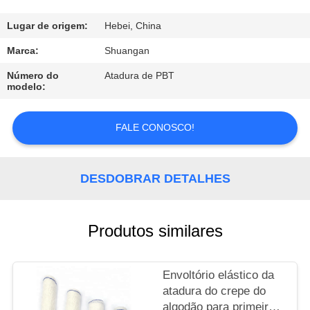
CONTROLE
DA
Lugar de origem:
Hebei, China
QUALIDADE
Marca:
Shuangan
Número do
Atadura de PBT
modelo:
CONTACTE-
NOS
FALE CONOSCO!
PEÇA
DESDOBRAR DETALHES
UMAS
CITAÇÕES
Produtos similares
Envoltório elástico da
atadura do crepe do
algodão para primeiros